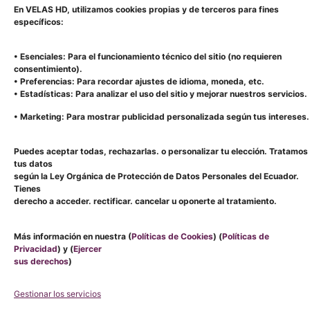
(6)
En VELAS HD, utilizamos cookies propias y de terceros para fines
específicos:
• Esenciales: Para el funcionamiento técnico del sitio (no requieren
consentimiento).
• Preferencias: Para recordar ajustes de idioma, moneda, etc.
• Estadísticas: Para analizar el uso del sitio y mejorar nuestros servicios.
• Marketing: Para mostrar publicidad personalizada según tus intereses.
Puedes aceptar todas, rechazarlas. o personalizar tu elección. Tratamos
tus datos
según la Ley Orgánica de Protección de Datos Personales del Ecuador.
Tienes
LOCALES
MENU
derecho a acceder. rectificar. cancelar u oponerte al tratamiento.
CATEGORIAS
CONTACTO
CUENCA:
TIENDA
MALL
BLOG
VELAS
DEL
PERSONALIZADO
AROMÁTICAS
RÍO,
SOBRE
Más información en nuestra (
Políticas de Cookies
) (
Políticas de
VELAS
BAJO
LAVEL
Privacidad
) y (
Ejercer
TRADICIONALES
LA
AROMATIZANTES
RECIBE NOVEDADES Y PROMOCIONES
sus derechos
)
ZONA
ACCESORIOS
BANCARIA
EMAIL
Gestionar los servicios