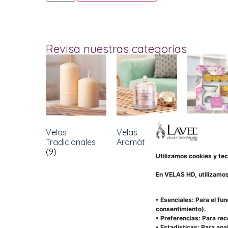
Revisa nuestras categorías
Velas
Velas
Kits
(2)
Tradicionales
Aromáticas
(26)
(9)
Utilizamos cookies y tec
En VELAS HD, utilizamos
• Esenciales: Para el fu
consentimiento).
• Preferencias: Para re
• Estadísticas: Para anal