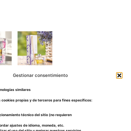
Gestionar consentimiento
Aromatizantes
(6)
nologías similares
 cookies propias y de terceros para fines específicos:
ncionamiento técnico del sitio (no requieren
cordar ajustes de idioma, moneda, etc.
izar el uso del sitio y mejorar nuestros servicios.