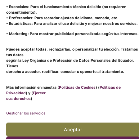
• Esenciales: Para el funcionamiento técnico del sitio (no requieren
consentimiento).
• Preferencias: Para recordar ajustes de idioma, moneda, etc.
• Estadísticas: Para analizar el uso del sitio y mejorar nuestros servicios.
• Marketing: Para mostrar publicidad personalizada según tus intereses.
Puedes aceptar todas, rechazarlas. o personalizar tu elección. Tratamos
tus datos
según la Ley Orgánica de Protección de Datos Personales del Ecuador.
LOCALES
MENU
Tienes
CATEGORIAS
CONTACTO
CUENCA:
TIENDA
derecho a acceder. rectificar. cancelar u oponerte al tratamiento.
MALL
BLOG
VELAS
DEL
PERSONALIZADO
AROMÁTICAS
RÍO,
SOBRE
VELAS
BAJO
LAVEL
TRADICIONALES
Más información en nuestra (
Políticas de Cookies
) (
Políticas de
LA
AROMATIZANTES
RECIBE NOVEDADES Y PROMOCIONES
Privacidad
) y (
Ejercer
ZONA
ACCESORIOS
BANCARIA
sus derechos
)
EMAIL
Gestionar los servicios
Aceptar
AVISO DE CUMPLIMIENTO